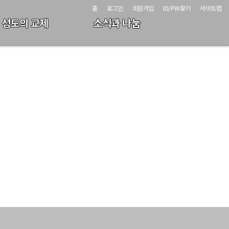
홈
로그인
회원가입
ID/PW찾기
사이트맵
성도의 교제
소식과 나눔