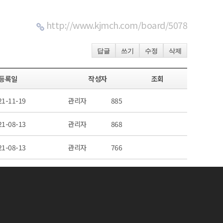
http://www.kjmch.com/board/5078
답글
쓰기
수정
삭제
등록일
작성자
조회
21-11-19
관리자
885
21-08-13
관리자
868
21-08-13
관리자
766